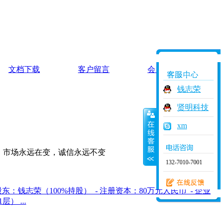
文档下载
客户留言
会员中心
钱志荣
贤明科技
xm
变，诚信永远不变
132-7010-7001
东：钱志荣（100%持股） - 注册资本：80万元人民币 - 企业
） ...