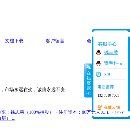
文档下载
客户留言
会员中心
钱志荣
贤明科技
xm
在变，诚信永远不变
132-7010-7001
东：钱志荣（100%持股） - 注册资本：80万元人民币 - 企业
） ...